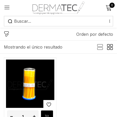
0
Registrarse
Orden por defecto
Mostrando el único resultado
Recuérdame
¿Has olvidado tu contraseña?
Iniciar sesión
Crear una cuenta