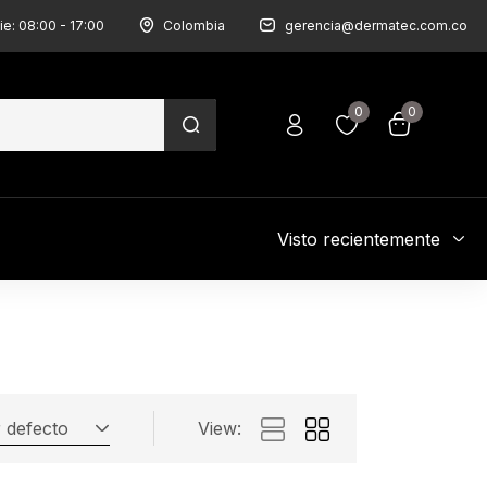
ie: 08:00 - 17:00
Colombia
gerencia@dermatec.com.co
0
0
Visto recientemente
 defecto
View: