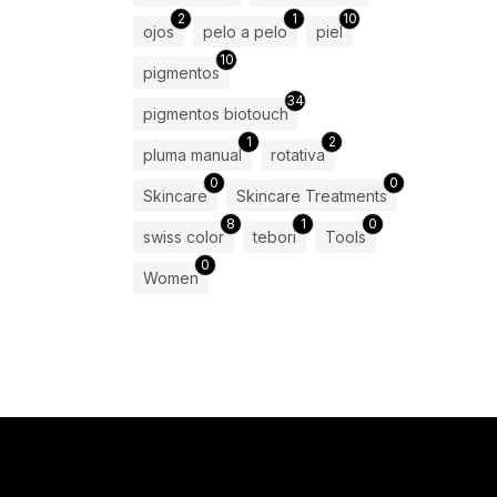
2
1
10
ojos
pelo a pelo
piel
10
pigmentos
34
pigmentos biotouch
1
2
pluma manual
rotativa
0
0
Skincare
Skincare Treatments
8
1
0
swiss color
tebori
Tools
0
Women