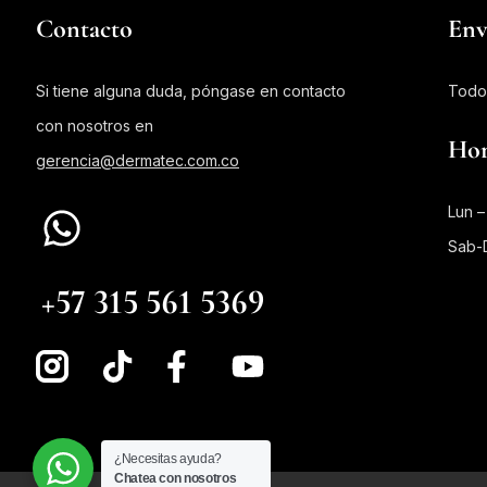
Contacto
Env
Si tiene alguna duda, póngase en contacto
Todo
con nosotros en
Hor
gerencia@dermatec.com.co
Lun –
Sab-
WHATSAPP PEDIDOS
+57 315 561 5369
¿Necesitas ayuda?
Chatea con nosotros