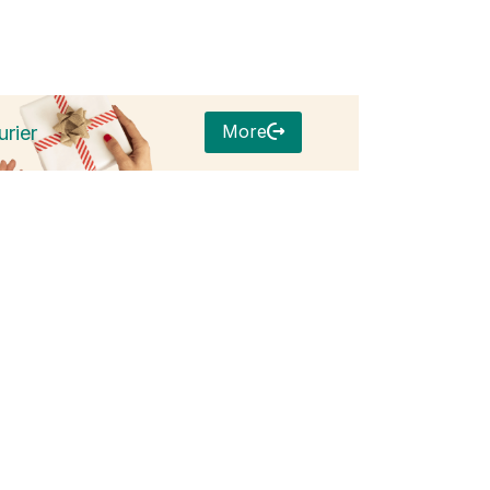
More
rier