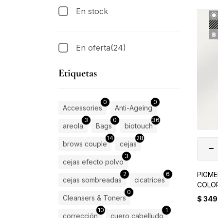
En stock
En oferta
(24)
Etiquetas
0
0
Accessories
Anti-Ageing
3
0
36
areola
Bags
biotouch
14
28
brows couple
cejas
3
cejas efecto polvo
PIGME
2
6
cejas sombreadas
cicatrices
COLO
0
Cleansers & Toners
$
349
10
1
corrección
cuero cabelludo