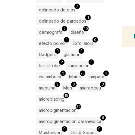
7
delineado de ojos
1
delineado de parpados
2
10
dermografo
diseño
1
0
efecto polvo
Exfoliators
0
3
Gadgets
glamcor
2
3
hair stroke
iluminacion
2
25
3
inalambrica
labios
lampara
3
0
3
maquina
Men
microbeau
18
microblading
26
micropigmentacion
6
micropigmentacion paramedica
0
0
Moisturisers
Oils & Serums