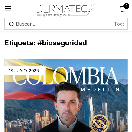
0
Registrarse
Etiqueta:
#bioseguridad
Recuérdame
18 JUNIO, 2026
¿Has olvidado tu contraseña?
Iniciar sesión
Crear una cuenta