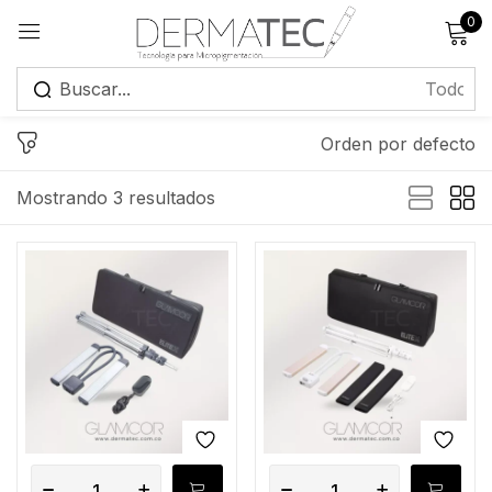
0
Registrarse
Orden por defecto
Mostrando 3 resultados
Recuérdame
¿Has olvidado tu contraseña?
Iniciar sesión
Crear una cuenta