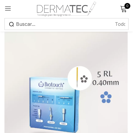
0
Registrarse
Recuérdame
¿Has olvidado tu contraseña?
Iniciar sesión
Crear una cuenta