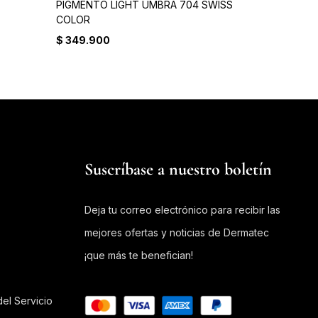
PIGMENTO LIGHT UMBRA 704 SWISS
PIGMENTO P
COLOR
COLOR PASS
$
349.900
$
349.900
Suscríbase a nuestro boletín
Deja tu correo electrónico para recibir las
mejores ofertas y noticias de Dermatec
¡que más te benefician!
el Servicio