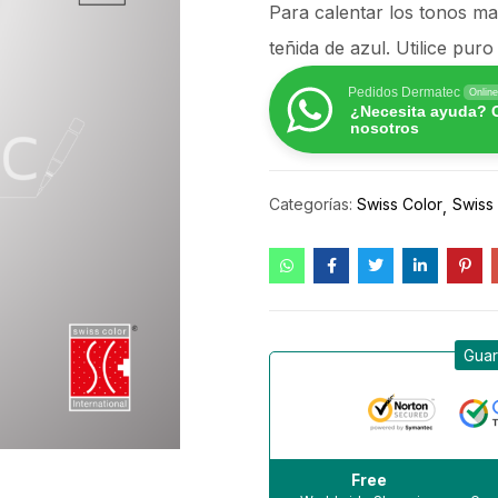
Para calentar los tonos m
teñida de azul. Utilice pur
Pedidos Dermatec
Online
¿Necesita ayuda? 
nosotros
Categorías:
Swiss Color
Swiss
Guar
Free