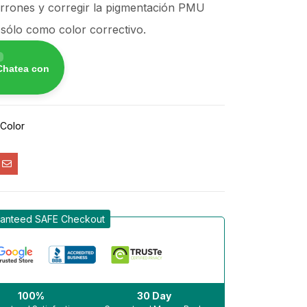
arrones y corregir la pigmentación PMU
o sólo como color correctivo.
Chatea con
 Color
anteed SAFE Checkout
100%
30 Day