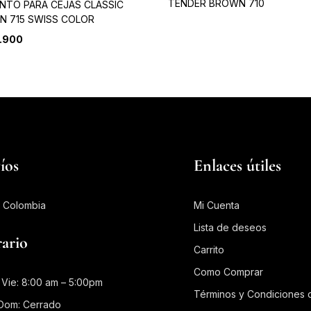
TENDER BROWN 710
NTO PARA CEJAS CLASSIC
 715 SWISS COLOR
.900
íos
Enlaces útiles
 Colombia
Mi Cuenta
Lista de deseos
ario
Carrito
Como Comprar
 Vie: 8:00 am – 5:00pm
Términos y Condiciones d
Dom: Cerrado