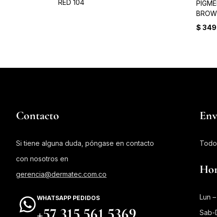
RED 104
PIGME
BROWN
$
349
Contacto
Env
Si tiene alguna duda, póngase en contacto
Todo
con nosotros en
Hor
gerencia@dermatec.com.co
Lun –
WHATSAPP PEDIDOS
+57 315 561 5369
Sab-