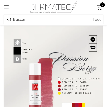
0
Registrarse
Recuérdame
¿Has olvidado tu contraseña?
Iniciar sesión
Crear una cuenta