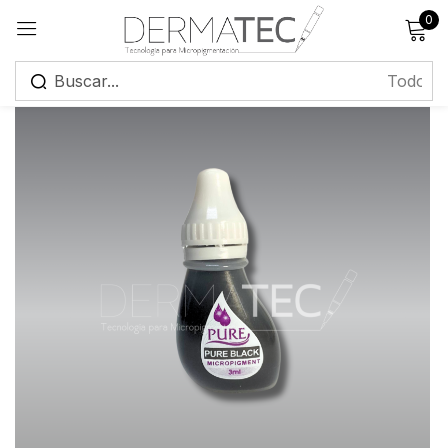
0
Registrarse
Recuérdame
¿Has olvidado tu contraseña?
Iniciar sesión
Crear una cuenta