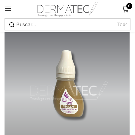
0
Registrarse
Recuérdame
¿Has olvidado tu contraseña?
Iniciar sesión
Crear una cuenta