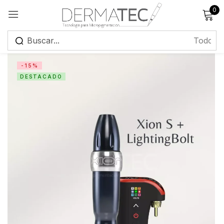
0
Registrarse
-15%
DESTACADO
Recuérdame
¿Has olvidado tu contraseña?
Iniciar sesión
Crear una cuenta