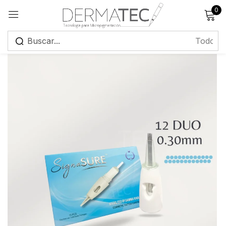
0
Registrarse
Recuérdame
¿Has olvidado tu contraseña?
Iniciar sesión
Crear una cuenta