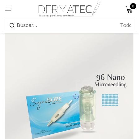
0
Registrarse
Recuérdame
¿Has olvidado tu contraseña?
Iniciar sesión
Crear una cuenta