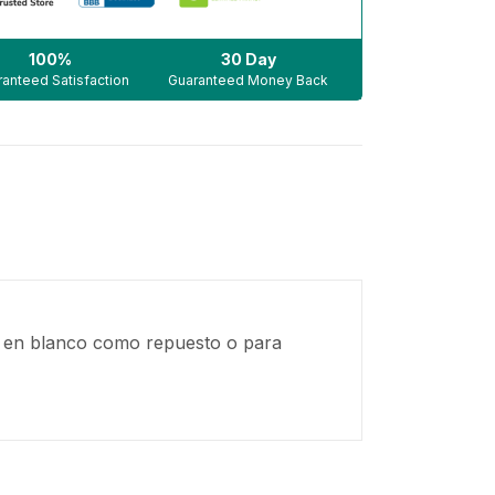
100%
30 Day
anteed Satisfaction
Guaranteed Money Back
p en blanco como repuesto o para