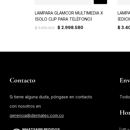
LAMPARA GLAMCOR MULTIMEDIA X
LAMPA
(SOLO CLIP PARA TELÉFONO)
(EDIC
$
2.998.580
$
3.4
$
3.156.400
Contacto
Env
Si tiene alguna duda, póngase en contacto
Todo
con nosotros en
Hor
gerencia@dermatec.com.co
Lun –
WHATSAPP PEDIDOS