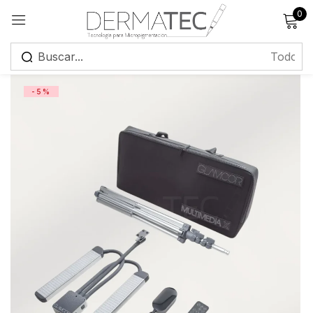
0
Registrarse
-5%
Recuérdame
¿Has olvidado tu contraseña?
Iniciar sesión
Crear una cuenta