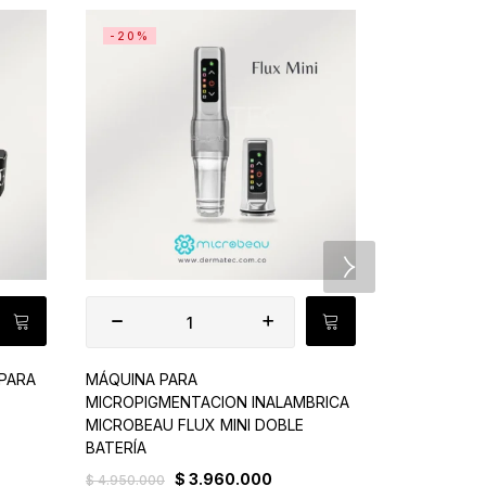
-20%
 PARA
MÁQUINA PARA
PIGMENTO P
MICROPIGMENTACION INALAMBRICA
THEPIGMENT
MICROBEAU FLUX MINI DOBLE
$
259.900
BATERÍA
$
3.960.000
$
4.950.000