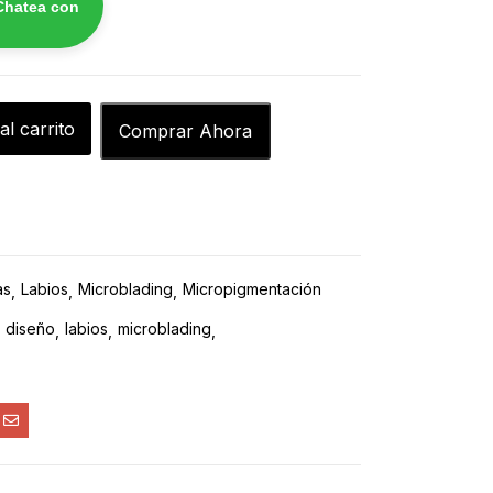
Chatea con
al carrito
Comprar Ahora
as
Labios
Microblading
Micropigmentación
diseño
labios
microblading