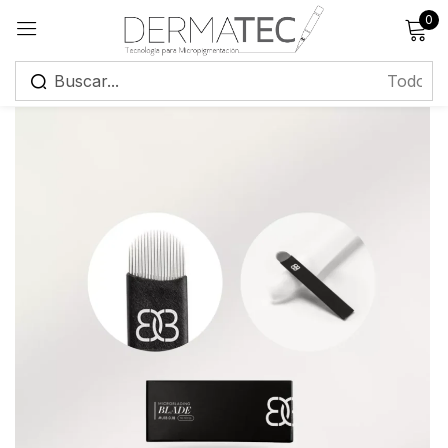
0
Registrarse
Recuérdame
¿Has olvidado tu contraseña?
Iniciar sesión
Crear una cuenta