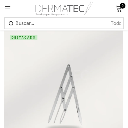
0
Registrarse
DESTACADO
Recuérdame
¿Has olvidado tu contraseña?
Iniciar sesión
Crear una cuenta