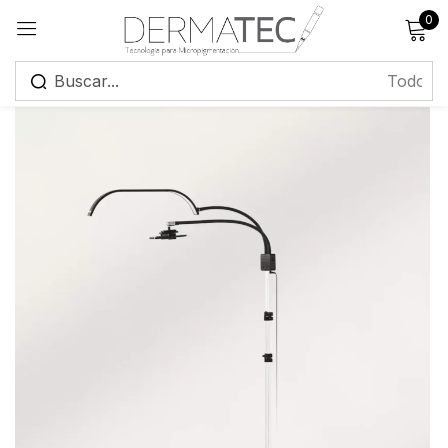
0
Registrarse
Recuérdame
¿Has olvidado tu contraseña?
Iniciar sesión
Crear una cuenta