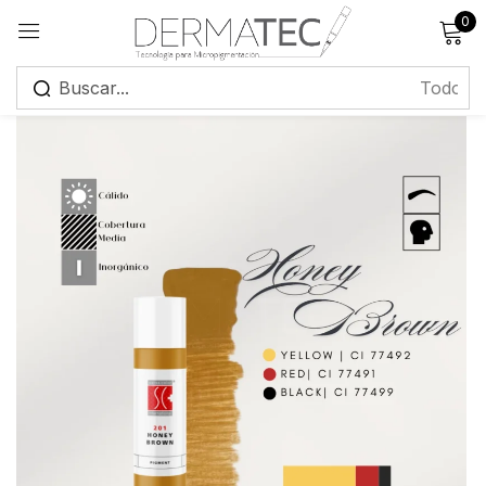
0
Registrarse
Recuérdame
¿Has olvidado tu contraseña?
Iniciar sesión
Crear una cuenta