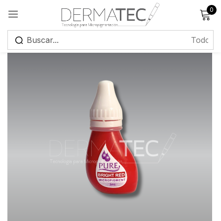
0
Registrarse
Recuérdame
¿Has olvidado tu contraseña?
Iniciar sesión
Crear una cuenta