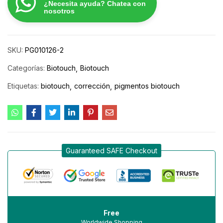
¿Necesita ayuda? Chatea con
nosotros
SKU:
PG010126-2
Categorías:
Biotouch
Biotouch
Etiquetas:
biotouch
corrección
pigmentos biotouch
Guaranteed SAFE Checkout
Free
Worldwide Shopping