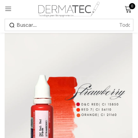
0
Registrarse
Recuérdame
¿Has olvidado tu contraseña?
Iniciar sesión
Crear una cuenta