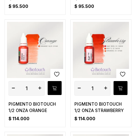
$
95.500
$
95.500
PIGMENTO BIOTOUCH
PIGMENTO BIOTOUCH
1/2 ONZA ORANGE
1/2 ONZA STRAWBERRY
$
114.000
$
114.000