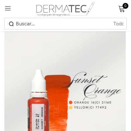
0
Registrarse
Recuérdame
¿Has olvidado tu contraseña?
Iniciar sesión
Crear una cuenta