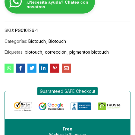
¿Necesita ayuda? Chatea con
nosotros
SKU:
PG010126-1
Categorías:
Biotouch
Biotouch
Etiquetas:
biotouch
corrección
pigmentos biotouch
Guaranteed SAFE Checkout
Free
Worldwide Shopping