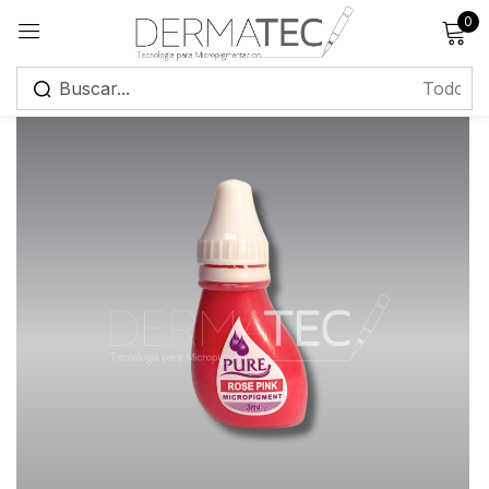
0
Registrarse
Recuérdame
¿Has olvidado tu contraseña?
Iniciar sesión
Crear una cuenta