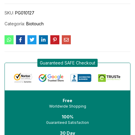
SKU:
PG010127
Categoría:
Biotouch
Guaranteed SAFE Checkout
Free
Worldwide Shopping
100%
Guaranteed Satisfaction
30 Day