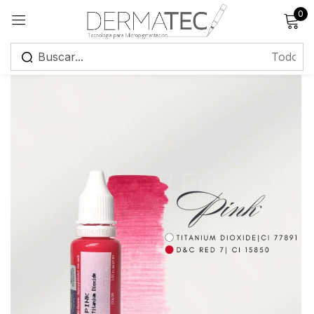
0
Registrarse
Recuérdame
¿Has olvidado tu contraseña?
Iniciar sesión
Crear una cuenta